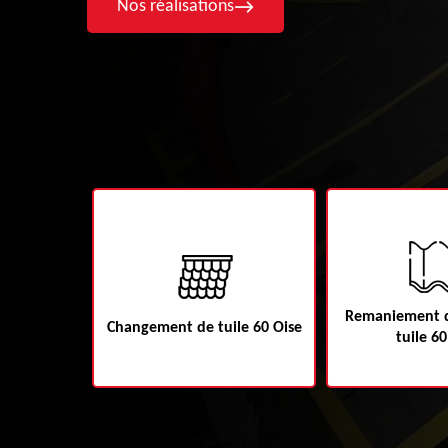
Nos réalisations
Remaniement d
60
Changement de tuile 60 Oise
tuile 60