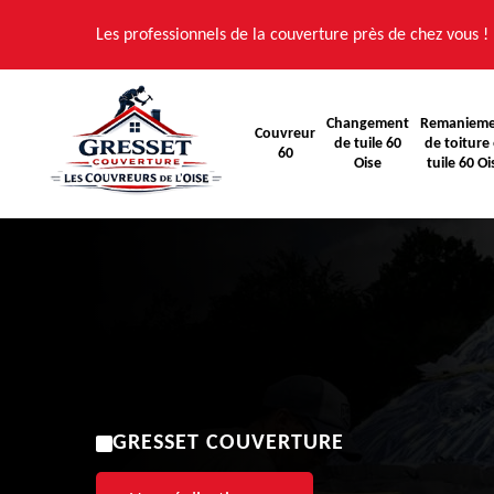
Les professionnels de la couverture près de chez vous !
Changement
Remaniem
Couvreur
de tuile 60
de toiture 
60
Oise
tuile 60 Oi
GRESSET COUVERTURE