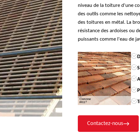
niveau de la toiture d'une co
des outils comme les nettoy
des toitures en métal. La br
résistance des ardoises ou des
puissants comme l'eau de jav
D
S
A
P
T
Contactez-nous