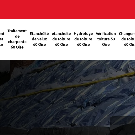
Traitement
ent
Etanchéité
etancheite
Hydrofuge
Vérification
Changem
de
et
de velux
de toiture
de toiture
toiture 60
de toit
charpente
se
60 Oise
60 Oise
60 Oise
Oise
60 Ois
60 Oise