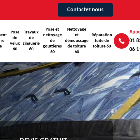
Contactez nous
Pose et
Nettoyage
Appe
Pose
Travaux
ent
nettoyage
et
Réparation
de
de
01 8
ure
de
démoussage
fuite de
velux
zinguerie
e
gouttières
de toiture
toiture 60
60
60
06 1
60
60