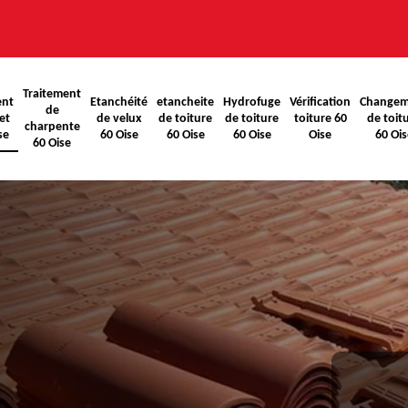
Traitement
ent
Etanchéité
etancheite
Hydrofuge
Vérification
Changem
de
et
de velux
de toiture
de toiture
toiture 60
de toit
charpente
se
60 Oise
60 Oise
60 Oise
Oise
60 Ois
60 Oise