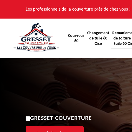
Les professionnels de la couverture près de chez vous !
Changement
Remaniem
Couvreur
de tuile 60
de toiture 
60
Oise
tuile 60 Oi
GRESSET COUVERTURE