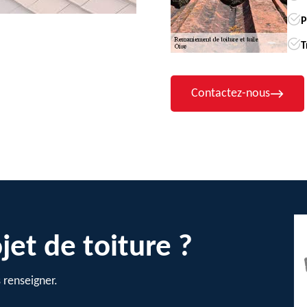
P
T
Contactez-nous
jet de toiture ?
 renseigner.