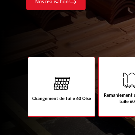
Nos réalisations
Remaniement d
60
Changement de tuile 60 Oise
tuile 60