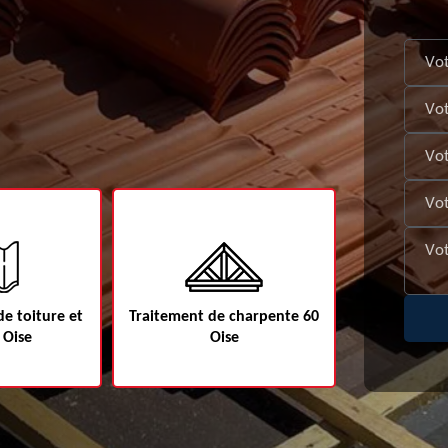
e toiture et
Traitement de charpente 60
Etanchéité d
 Oise
Oise