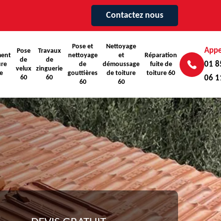
Contactez nous
Pose et
Nettoyage
Appe
Pose
Travaux
ent
nettoyage
et
Réparation
de
de
01 8
ure
de
démoussage
fuite de
velux
zinguerie
e
gouttières
de toiture
toiture 60
60
60
06 1
60
60