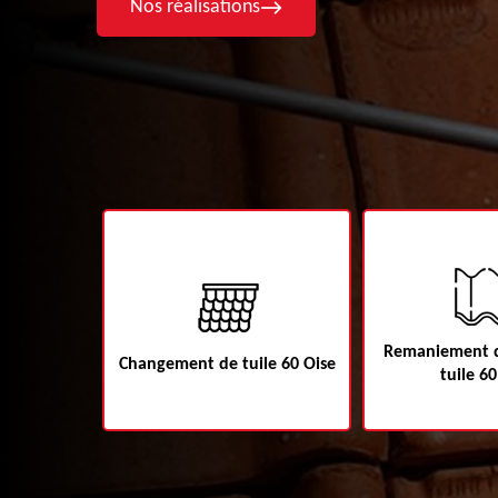
Nos réalisations
Remaniement d
60
Changement de tuile 60 Oise
tuile 60