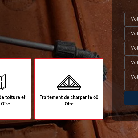
e toiture et
Traitement de charpente 60
Etanchéité d
 Oise
Oise