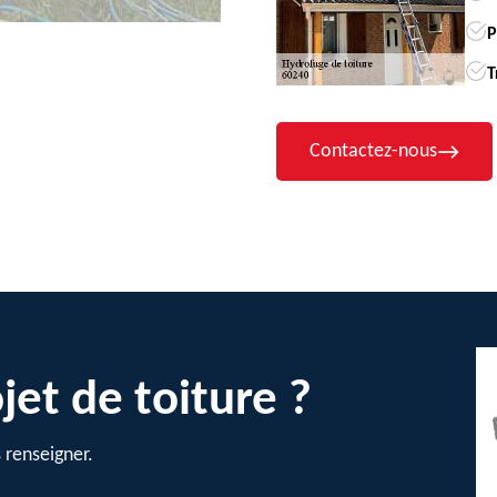
P
T
Contactez-nous
jet de toiture ?
 renseigner.