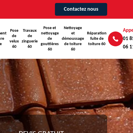
Contactez nous
Pose et
Nettoyage
Appe
Pose
Travaux
ent
nettoyage
et
Réparation
de
de
01 8
ure
de
démoussage
fuite de
velux
zinguerie
e
gouttières
de toiture
toiture 60
60
60
06 1
60
60