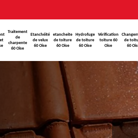
Traitement
ent
Etanchéité
etancheite
Hydrofuge
Vérification
Changem
de
et
de velux
de toiture
de toiture
toiture 60
de toit
charpente
se
60 Oise
60 Oise
60 Oise
Oise
60 Ois
60 Oise