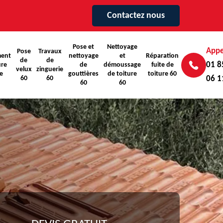
Contactez nous
Pose et
Nettoyage
Appe
Pose
Travaux
ent
nettoyage
et
Réparation
de
de
01 8
ure
de
démoussage
fuite de
velux
zinguerie
e
gouttières
de toiture
toiture 60
60
60
06 1
60
60