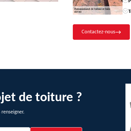
P
T
Contactez-nous
jet de toiture ?
 renseigner.