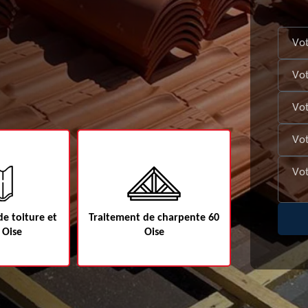
e toiture et
Traitement de charpente 60
Etanchéité d
 Oise
Oise