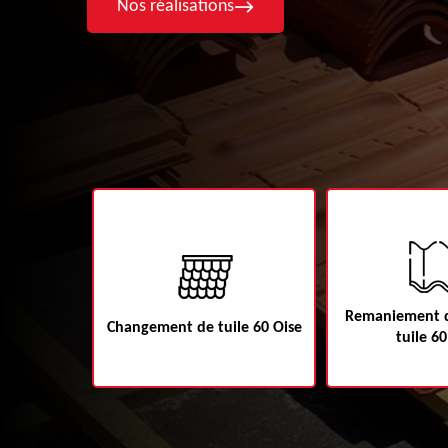
Nos réalisations
Remaniement d
60
Changement de tuile 60 Oise
tuile 60