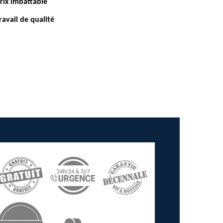
rix imbattable
ravail de qualité