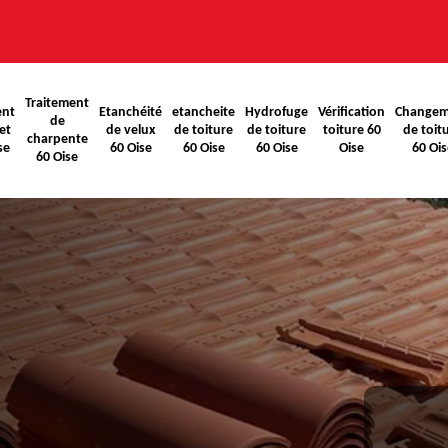
Traitement
ent
Etanchéité
etancheite
Hydrofuge
Vérification
Changem
de
et
de velux
de toiture
de toiture
toiture 60
de toit
charpente
se
60 Oise
60 Oise
60 Oise
Oise
60 Ois
60 Oise