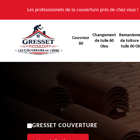
Les professionnels de la couverture près de chez vous !
Changement
Remaniem
Couvreur
de tuile 60
de toiture 
60
Oise
tuile 60 Oi
GRESSET COUVERTURE