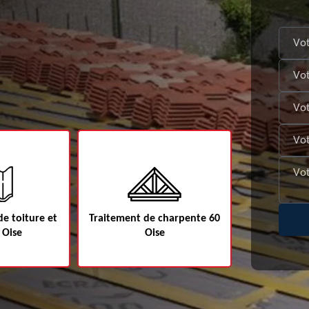
e toiture et
Traitement de charpente 60
Etanchéité d
 Oise
Oise