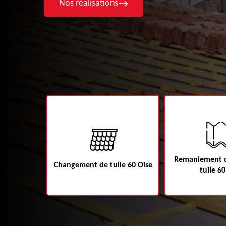
Nos réalisations
Remaniement d
60
Changement de tuile 60 Oise
tuile 60