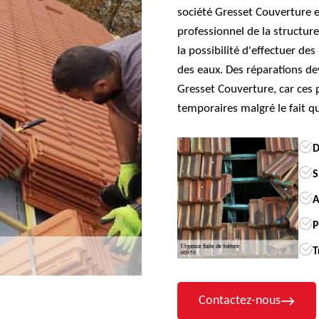
société Gresset Couverture e
professionnel de la structur
la possibilité d'effectuer des
des eaux. Des réparations dev
Gresset Couverture, car ces 
temporaires malgré le fait qu'
D
S
A
P
T
Contactez-nous