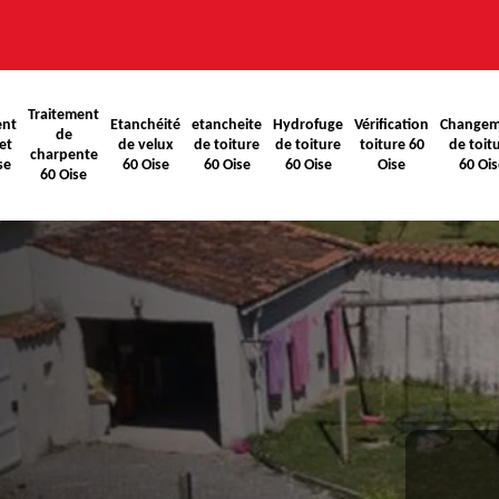
Traitement
ent
Etanchéité
etancheite
Hydrofuge
Vérification
Changem
de
et
de velux
de toiture
de toiture
toiture 60
de toit
charpente
se
60 Oise
60 Oise
60 Oise
Oise
60 Ois
60 Oise