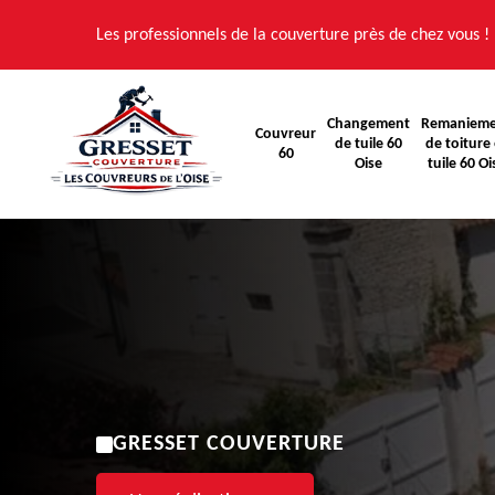
Les professionnels de la couverture près de chez vous !
Changement
Remaniem
Couvreur
de tuile 60
de toiture 
60
Oise
tuile 60 Oi
GRESSET COUVERTURE