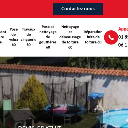
Contactez nous
Pose et
Nettoyage
Appe
Pose
Travaux
ent
nettoyage
et
Réparation
de
de
01 8
ure
de
démoussage
fuite de
velux
zinguerie
e
gouttières
de toiture
toiture 60
60
60
06 1
60
60