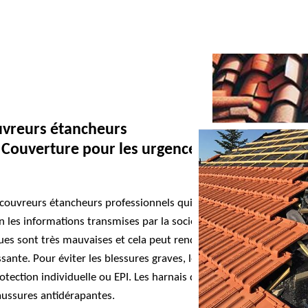
uvreurs étancheurs
t Couverture pour les urgences
es couvreurs étancheurs professionnels qui
n les informations transmises par la société
ques sont très mauvaises et cela peut rendre
issante. Pour éviter les blessures graves, les
ection individuelle ou EPI. Les harnais de
aussures antidérapantes.