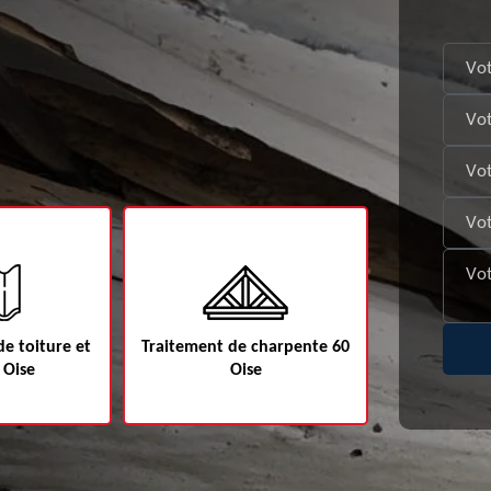
iture et
Traitement de charpente 60
Etanchéité de ve
e
Oise