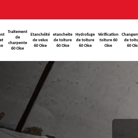
Traitement
ent
Etanchéité
etancheite
Hydrofuge
Vérification
Changem
de
et
de velux
de toiture
de toiture
toiture 60
de toit
charpente
se
60 Oise
60 Oise
60 Oise
Oise
60 Ois
60 Oise