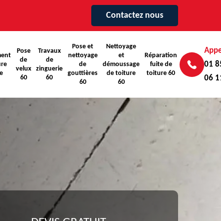
Contactez nous
Pose et
Nettoyage
Appe
Pose
Travaux
ent
nettoyage
et
Réparation
de
de
01 8
ure
de
démoussage
fuite de
velux
zinguerie
e
gouttières
de toiture
toiture 60
60
60
06 1
60
60