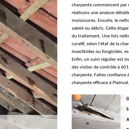
charpente commencent par un
réalisons une analyse détail
moisissures. Ensuite, le net
saleté ou débris. Cette étap
du traitement. Une fois nett
curatif, selon l'état de la c
insecticides ou fongicides, e
Enfin, un suivi régulier est
des visites de contrôle à 601
charpente. Faites confiance
charpente efficace à Plainval
D
S
A