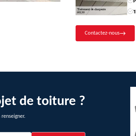
P
T
Contactez-nous
jet de toiture ?
 renseigner.