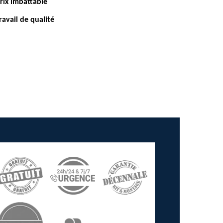
rix imbattable
ravail de qualité