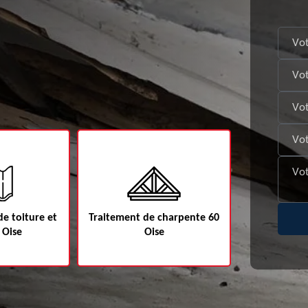
e toiture et
Traitement de charpente 60
Etanchéité d
 Oise
Oise