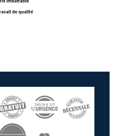
rix imbattable
ravail de qualité