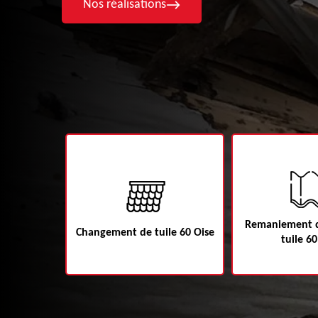
Nos réalisations
Remaniement d
60
Changement de tuile 60 Oise
tuile 60