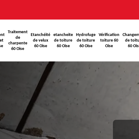
Traitement
ent
Etanchéité
etancheite
Hydrofuge
Vérification
Changem
de
et
de velux
de toiture
de toiture
toiture 60
de toit
charpente
se
60 Oise
60 Oise
60 Oise
Oise
60 Ois
60 Oise