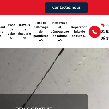
Contactez nous
Pose et
Nettoyage
Appe
Pose
Travaux
ent
nettoyage
et
Réparation
de
de
01 8
ure
de
démoussage
fuite de
velux
zinguerie
e
gouttières
de toiture
toiture 60
60
60
06 1
60
60