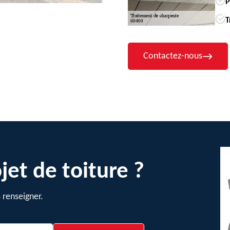
P
T
Contactez-nous
jet de toiture ?
 renseigner.